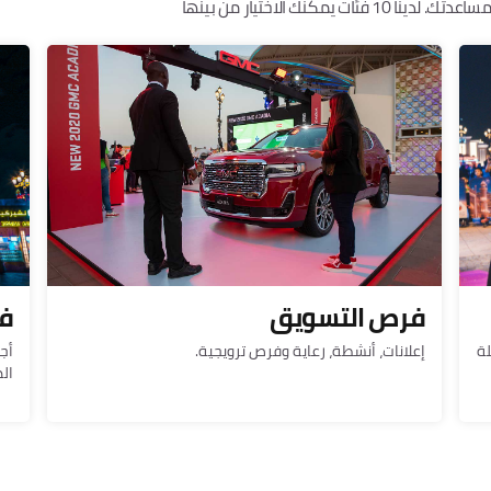
كنك الاختيار من بينها
فرص التسويق
فر
لة
إعلانات، أنشطة، رعاية وفرص ترويجية.
أج
ال