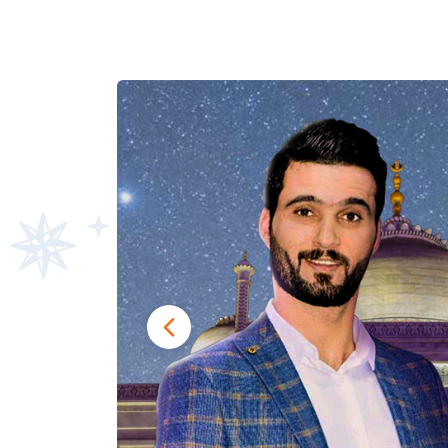
تعرف
"بدأ 