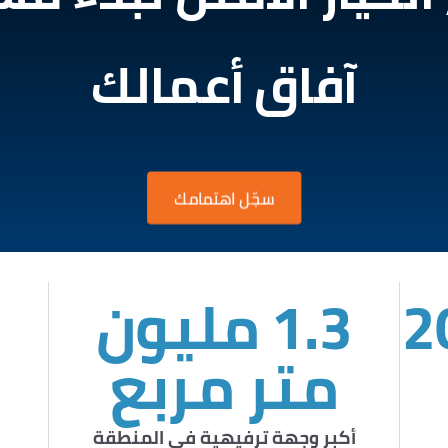
آفاق أعمالك
سجّل اهتمامك
1.3 مليون
متر مربع
أكبر وجهة ترفيهية في المنطقة